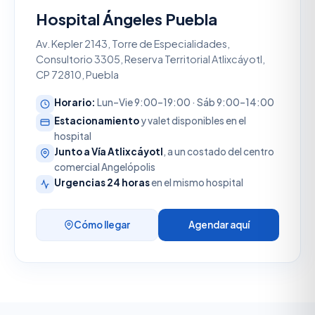
Hospital Ángeles Puebla
Av. Kepler 2143, Torre de Especialidades,
Consultorio 3305, Reserva Territorial Atlixcáyotl,
CP 72810, Puebla
Horario:
Lun–Vie 9:00–19:00 · Sáb 9:00–14:00
Estacionamiento
y valet disponibles en el
hospital
Junto a Vía Atlixcáyotl
, a un costado del centro
comercial Angelópolis
Urgencias 24 horas
en el mismo hospital
Cómo llegar
Agendar aquí