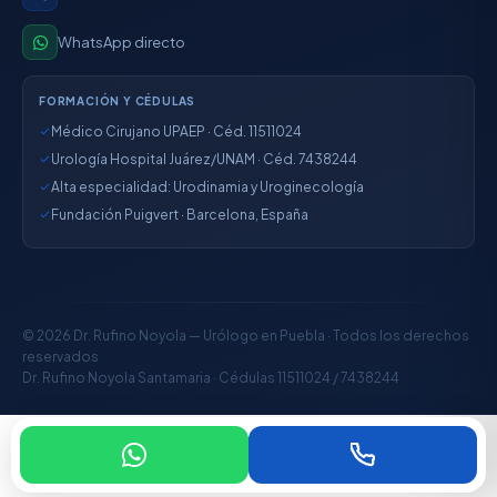
WhatsApp directo
FORMACIÓN Y CÉDULAS
Médico Cirujano UPAEP · Céd. 11511024
Urología Hospital Juárez/UNAM · Céd. 7438244
Alta especialidad: Urodinamia y Uroginecología
Fundación Puigvert · Barcelona, España
© 2026 Dr. Rufino Noyola — Urólogo en Puebla · Todos los derechos
reservados
Dr. Rufino Noyola Santamaria · Cédulas 11511024 / 7438244