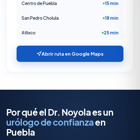
Centro de Puebla
15 min
San Pedro Cholula
18 min
Atlixco
25 min
Abrir ruta en Google Maps
Por qué el Dr. Noyola es un
urólogo de confianza
en
Puebla