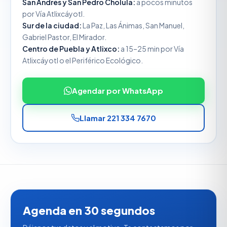
San Andrés y San Pedro Cholula:
a pocos minutos
por Vía Atlixcáyotl.
Sur de la ciudad:
La Paz, Las Ánimas, San Manuel,
Gabriel Pastor, El Mirador.
Centro de Puebla y Atlixco:
a 15–25 min por Vía
Atlixcáyotl o el Periférico Ecológico.
Agendar por WhatsApp
Llamar 221 334 7670
Agenda en 30 segundos