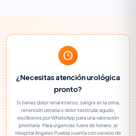
cálculos renales y problemas de vejiga. Su alta
urgencias las
24 horas
. Si presentas dolor renal
especialidad en Urodinamia y Uroginecología lo
intenso, sangre en la orina o retención urinaria,
hace una opción ideal para la incontinencia urinaria
puedes escribir por WhatsApp al
221 334 7670
femenina.
para una valoración prioritaria con el Dr. Noyola.
¿Necesitas atención urológica
pronto?
Si tienes dolor renal intenso, sangre en la orina,
retención urinaria o dolor testicular agudo,
escríbenos por WhatsApp para una valoración
prioritaria. Para urgencias fuera de horario, el
Hospital Ángeles Puebla cuenta con servicio de