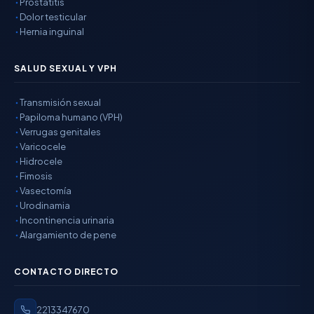
Prostatitis
Dolor testicular
Hernia inguinal
SALUD SEXUAL Y VPH
Transmisión sexual
Papiloma humano (VPH)
Verrugas genitales
Varicocele
Hidrocele
Fimosis
Vasectomía
Urodinamia
Incontinencia urinaria
Alargamiento de pene
CONTACTO DIRECTO
2213347670