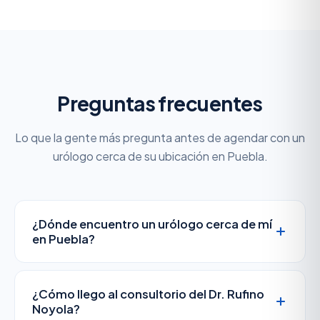
Preguntas frecuentes
Lo que la gente más pregunta antes de agendar con un
urólogo cerca de su ubicación en Puebla.
¿Dónde encuentro un urólogo cerca de mí
en Puebla?
El
Dr. Rufino Noyola
atiende en el
Hospital
Ángeles Puebla
, Torre de Especialidades,
¿Cómo llego al consultorio del Dr. Rufino
Consultorio 3305, en Av. Kepler 2143, Reserva
Noyola?