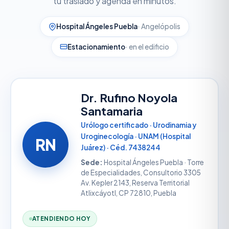
tu traslado y agenda en minutos.
Hospital Ángeles Puebla
· Angelópolis
Estacionamiento
· en el edificio
Dr. Rufino Noyola
Santamaria
Urólogo certificado · Urodinamia y
Uroginecología · UNAM (Hospital
RN
Juárez) · Céd. 7438244
Sede:
Hospital Ángeles Puebla · Torre
de Especialidades, Consultorio 3305
Av. Kepler 2143, Reserva Territorial
Atlixcáyotl, CP 72810, Puebla
ATENDIENDO HOY