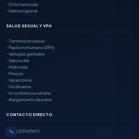
Dolor testicular
Hernia inguinal
SALUD SEXUAL Y VPH
Transmisión sexual
Papiloma humano (VPH)
Verrugas genitales
Varicocele
Hidrocele
Fimosis
Vasectomía
Urodinamia
Incontinencia urinaria
Alargamiento de pene
CONTACTO DIRECTO
2213347670