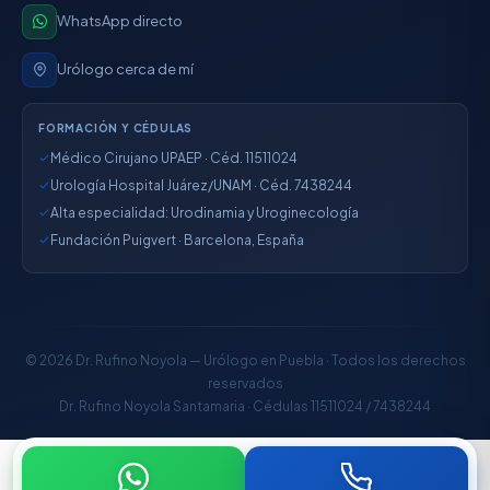
WhatsApp directo
Urólogo cerca de mí
FORMACIÓN Y CÉDULAS
Médico Cirujano UPAEP · Céd. 11511024
Urología Hospital Juárez/UNAM · Céd. 7438244
Alta especialidad: Urodinamia y Uroginecología
Fundación Puigvert · Barcelona, España
© 2026 Dr. Rufino Noyola — Urólogo en Puebla · Todos los derechos
reservados
Dr. Rufino Noyola Santamaria · Cédulas 11511024 / 7438244
Agendar consulta