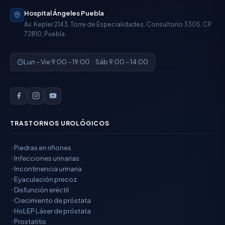
Hospital Ángeles Puebla
Av. Kepler 2143, Torre de Especialidades, Consultorio 3305, CP
72810, Puebla
Lun – Vie 9:00 – 19:00 · Sáb 9:00 – 14:00
TRASTORNOS UROLÓGICOS
Piedras en riñones
Infecciones urinarias
Incontinencia urinaria
Eyaculación precoz
Disfunción eréctil
Crecimiento de próstata
HoLEP Láser de próstata
Prostatitis