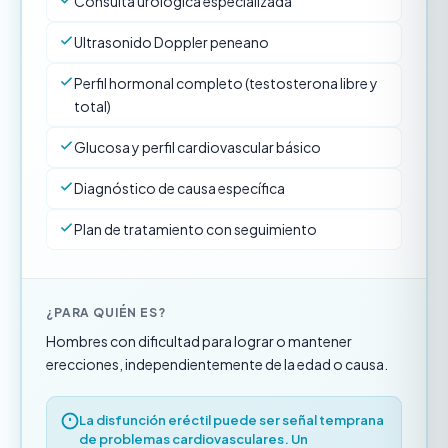
Consulta urológica especializada
Ultrasonido Doppler peneano
Perfil hormonal completo (testosterona libre y
total)
Glucosa y perfil cardiovascular básico
Diagnóstico de causa específica
Plan de tratamiento con seguimiento
¿PARA QUIÉN ES?
Hombres con dificultad para lograr o mantener
erecciones, independientemente de la edad o causa.
La disfunción eréctil puede ser señal temprana
de problemas cardiovasculares. Un