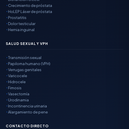
Crecimiento de próstata
HoLEP Láser de próstata
Prostatitis
Dolor testicular
Hernia inguinal
SALUD SEXUAL Y VPH
Transmisión sexual
Papiloma humano (VPH)
Verrugas genitales
Varicocele
Hidrocele
Fimosis
Vasectomía
Urodinamia
Incontinencia urinaria
Alargamiento de pene
CONTACTO DIRECTO