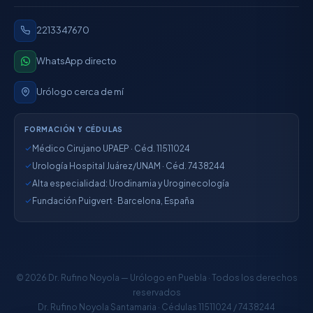
2213347670
WhatsApp directo
Urólogo cerca de mí
FORMACIÓN Y CÉDULAS
Médico Cirujano UPAEP · Céd. 11511024
Urología Hospital Juárez/UNAM · Céd. 7438244
Alta especialidad: Urodinamia y Uroginecología
Fundación Puigvert · Barcelona, España
© 2026 Dr. Rufino Noyola — Urólogo en Puebla · Todos los derechos
reservados
Dr. Rufino Noyola Santamaria · Cédulas 11511024 / 7438244